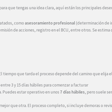
para que tengas una idea clara, aquí están los principales des
tratados, como
asesoramiento profesional
(determinación de i
s, emisión de acciones, registro en el BCU, entre otros. Se esti
El tiempo que tarda el proceso depende del camino que elija e
entre 3 y 15 días hábiles para comenzar a facturar
a. Puedes estar operativo en unos
7 días hábiles
, pero suele se
jor que otra. El proceso completo, si incluye demoras o revisi